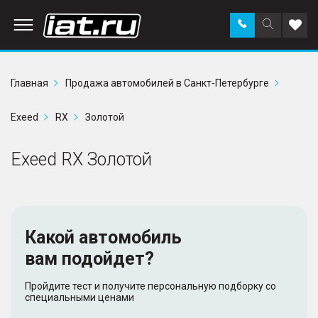
Заказать
Поиск
Доба
звонок
по
в
сайту
избр
Главная
Продажа автомобилей в Санкт-Петербурге
Exeed
RX
Золотой
Exeed RX Золотой
Какой автомобиль
вам подойдет?
Пройдите тест и получите персональную подборку со
специальными ценами