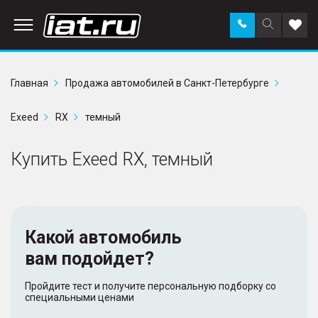
Заказать
Поиск
Доба
звонок
по
в
сайту
избр
Главная
Продажа автомобилей в Санкт-Петербурге
Exeed
RX
темный
Купить Exeed RX, темный
Какой автомобиль
вам подойдет?
Пройдите тест и получите персональную подборку со
специальными ценами