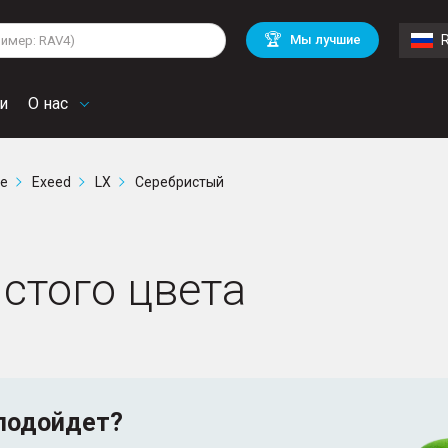
lkswagen
Mitsubishi
BMW
🏆
Мы лучшие
di
Mercedes Benz
Volvo
troen
Mini
и
О нас
ге
Exeed
LX
Серебристый
истого цвета
подойдет?