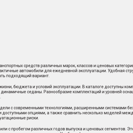
нспортных средств различных марок, классов и ценовых категор
практичные автомобили для ежедневной эксплуатации. Удобная стр
ать подходящий вариант.
жизни, бюджета и условий эксплуатации. В каталоге доступны ко
и динамичные седаны. Разнообразие комплектаций и уровней осна
.
ели с современными технологиями, расширенными системами безо
и доступными опциями, а также сравнить несколько моделей между
уатационные риски.
или с пробегом различных годов выпуска и ценовых сегментов. Э