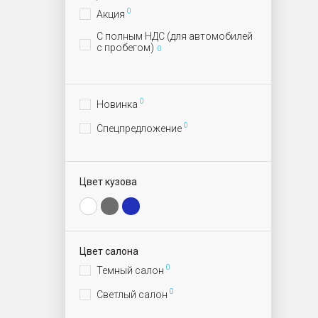
0
Акция
С полным НДС (для автомобилей
с пробегом)
0
0
Новинка
0
Спецпредложение
Цвет кузова
Цвет салона
0
Темный салон
0
Светлый салон