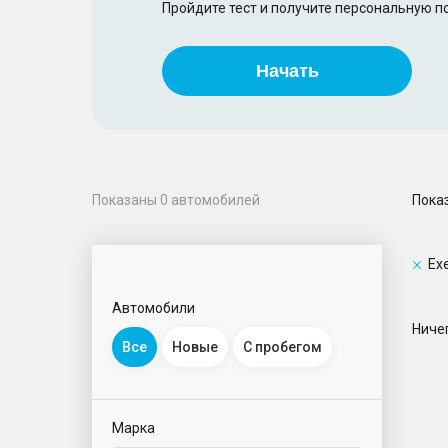
Пройдите тест и получите персональную 
Начать
Пока
Показаны
0
автомобилей
Ex
Автомобили
Ничег
Все
Новые
С пробегом
Марка