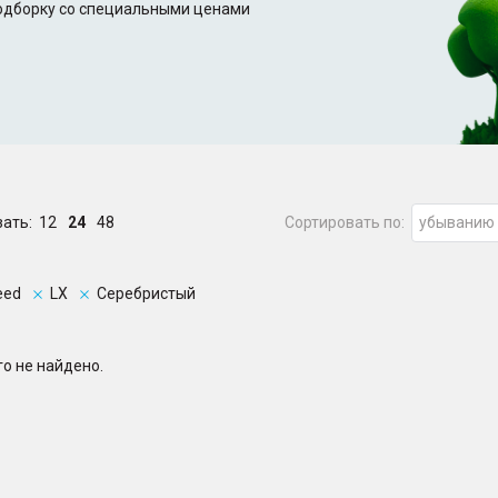
подборку со специальными ценами
зать:
12
24
48
Сортировать по:
убыванию
eed
LX
Серебристый
о не найдено.