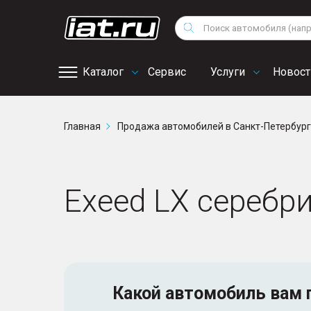
Мотоциклы
Vo
Снегоходы
Поиск
Au
Квадроциклы
Ci
Каталог
Сервис
Услуги
Новост
Онлайн запись на
Главная
Продажа автомобилей в Санкт-Петербур
сервис
Exeed LX серебр
Какой автомобиль
вам 