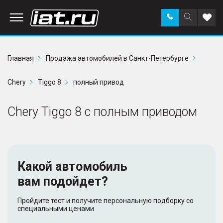
Заказать
Поиск
Доба
звонок
по
в
сайту
избр
Главная
Продажа автомобилей в Санкт-Петербурге
Chery
Tiggo 8
полный привод
Chery Tiggo 8 с полным приводом
Какой автомобиль
вам подойдет?
Пройдите тест и получите персональную подборку со
специальными ценами