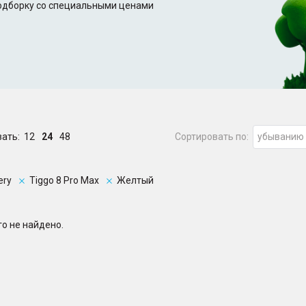
подборку со специальными ценами
зать:
12
24
48
Сортировать по:
убыванию
ery
Tiggo 8 Pro Max
Желтый
о не найдено.