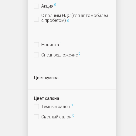
0
Акция
С полным НДС (для автомобилей
с пробегом)
0
0
Новинка
0
Спецпредложение
Цвет кузова
Цвет салона
0
Темный салон
0
Светлый салон