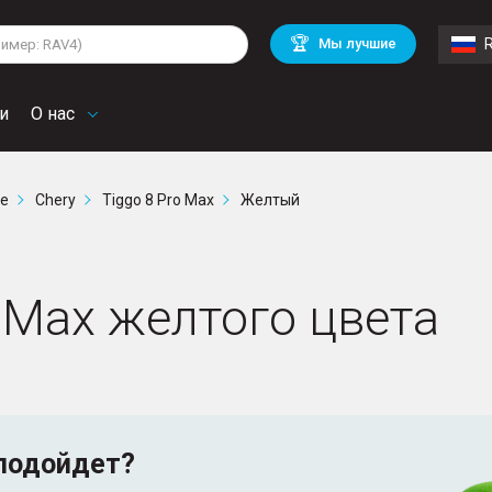
lkswagen
Mitsubishi
BMW
🏆
Мы лучшие
di
Mercedes Benz
Volvo
troen
Mini
и
О нас
ге
Chery
Tiggo 8 Pro Max
Желтый
o Max желтого цвета
подойдет?