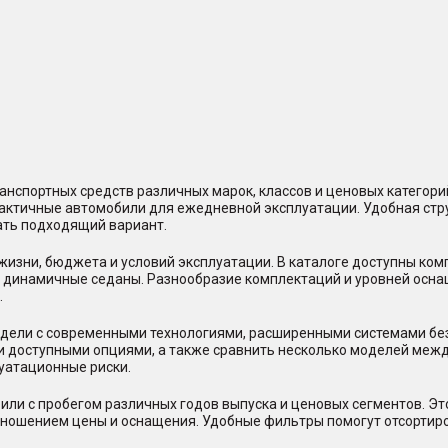
нспортных средств различных марок, классов и ценовых категор
практичные автомобили для ежедневной эксплуатации. Удобная стр
ать подходящий вариант.
жизни, бюджета и условий эксплуатации. В каталоге доступны ко
и динамичные седаны. Разнообразие комплектаций и уровней осна
.
ели с современными технологиями, расширенными системами безо
и доступными опциями, а также сравнить несколько моделей между
уатационные риски.
или с пробегом различных годов выпуска и ценовых сегментов. Э
отношением цены и оснащения. Удобные фильтры помогут отсорти