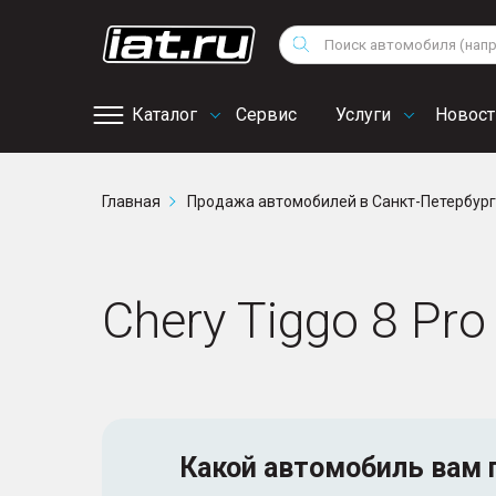
Мотоциклы
Vo
Снегоходы
Поиск
Au
Квадроциклы
Ci
Каталог
Сервис
Услуги
Новост
Онлайн запись на
Главная
Продажа автомобилей в Санкт-Петербур
сервис
Chery Tiggo 8 Pr
Какой автомобиль
вам 