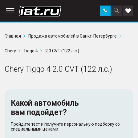
Заказать
Поиск
Доба
звонок
по
в
сайту
избр
Главная
Продажа автомобилей в Санкт-Петербурге
Chery
Tiggo 4
2.0 CVT (122 л.с.)
Chery Tiggo 4 2.0 CVT (122 л.с.)
Какой автомобиль
вам подойдет?
Пройдите тест и получите персональную подборку со
специальными ценами