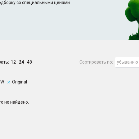
подборку со специальными ценами
зать:
12
24
48
Сортировать по:
убыванию
MW
Original
о не найдено.