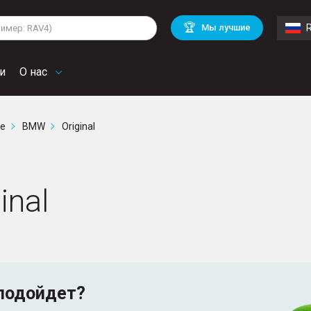
lkswagen
Mitsubishi
BMW
🏆
Мы лучшие
di
Chevrolet
Mercedes Benz
troen
Mini
и
О нас
ге
BMW
Original
inal
подойдет?