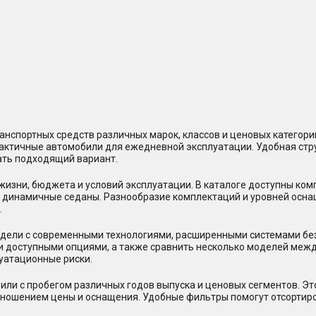
нспортных средств различных марок, классов и ценовых категор
практичные автомобили для ежедневной эксплуатации. Удобная стр
ать подходящий вариант.
жизни, бюджета и условий эксплуатации. В каталоге доступны ко
и динамичные седаны. Разнообразие комплектаций и уровней осна
.
ели с современными технологиями, расширенными системами безо
и доступными опциями, а также сравнить несколько моделей между
уатационные риски.
или с пробегом различных годов выпуска и ценовых сегментов. Э
отношением цены и оснащения. Удобные фильтры помогут отсорти