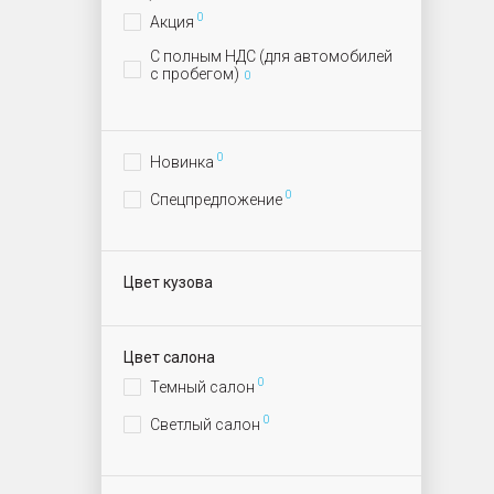
0
Акция
С полным НДС (для автомобилей
с пробегом)
0
0
Новинка
0
Спецпредложение
Цвет кузова
Цвет салона
0
Темный салон
0
Светлый салон